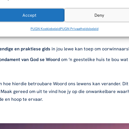
Accept
Deny
rd
te verstaan en dit as ‘n onwankelbare rots in jou lewe te a
PUGN Koekiebeleid
PUGN Privaatheidsbeleid
God se Woord
ons hoop en sekerheid bring, selfs wanneer ons ni
endige en praktiese gids
in jou lewe kan toep om oorwinnaarsk
 fondament van God se Woord
om ‘n geestelike huis te bou wat
f in hoe hierdie betroubare Woord ons lewens kan verander. Dit 
f. Maak gereed om uit te vind hoe jy op die onwankelbare waa
de en hoop te ervaar.