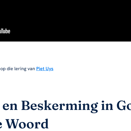
 op die lering van
Piet Uys
 en Beskerming in G
e Woord