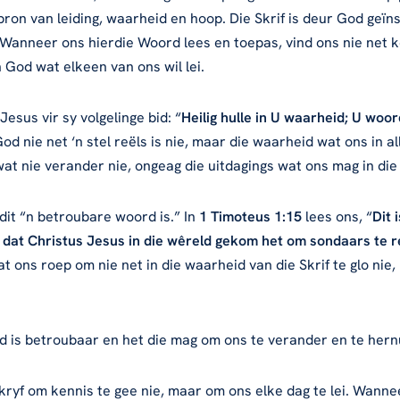
 bron van leiding, waarheid en hoop. Die Skrif is deur God geïns
Wanneer ons hierdie Woord lees en toepas, vind ons nie net k
God wat elkeen van ons wil lei.
esus vir sy volgelinge bid: “
Heilig hulle in U waarheid; U woor
d nie net ‘n stel reëls is nie, maar die waarheid wat ons in 
at nie verander nie, ongeag die uitdagings wat ons mag in die 
 dit “n betroubare woord is.” In
1 Timoteus 1:15
lees ons, “
Dit 
dat Christus Jesus in die wêreld gekom het om sondaars te r
ons roep om nie net in die waarheid van die Skrif te glo nie,
ord is betroubaar en het die mag om ons te verander en te hern
kryf om kennis te gee nie, maar om ons elke dag te lei. Wann