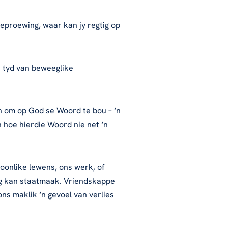
beproewing, waar kan jy regtig op
n tyd van beweeglike
en om op God se Woord te bou – ‘n
n hoe hierdie Woord nie net ‘n
soonlike lewens, ons werk, of
gtig kan staatmaak. Vriendskappe
ons maklik ‘n gevoel van verlies