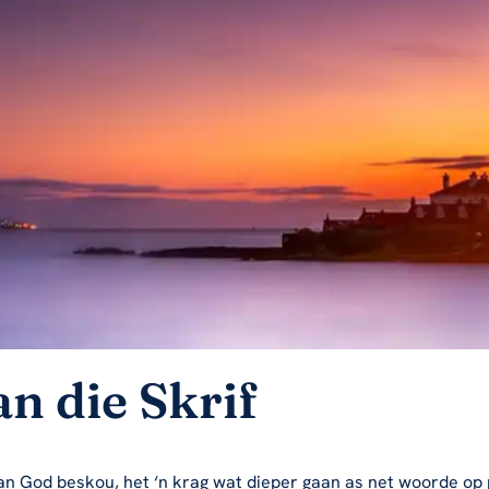
n die Skrif
an God beskou, het ‘n krag wat dieper gaan as net woorde op pa