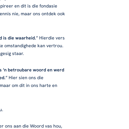
pireer en dit is die fondasie
ennis nie, maar ons ontdek ook
d is die waarheid.
” Hierdie vers
alle omstandighede kan vertrou.
gesig staar.
is ‘n betroubare woord en werd
ed.
” Hier sien ons die
 maar om dit in ons harte en
u.
eer ons aan die Woord vas hou,