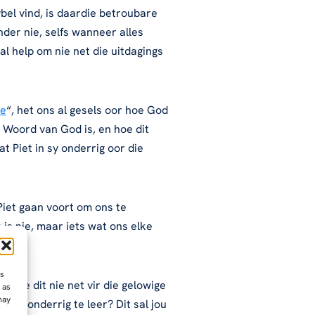
bel vind, is daardie betroubare
nder nie, selfs wanneer alles
al help om nie net die uitdagings
we
“, het ons al gesels oor hoe God
 Woord van God is, en hoe dit
 Piet in sy onderrig oor die
 Piet gaan voort om ons te
s nie, maar iets wat ons elke
ss
 hoe dit nie net vir die gelowige
 as
may
rdie onderrig te leer? Dit sal jou