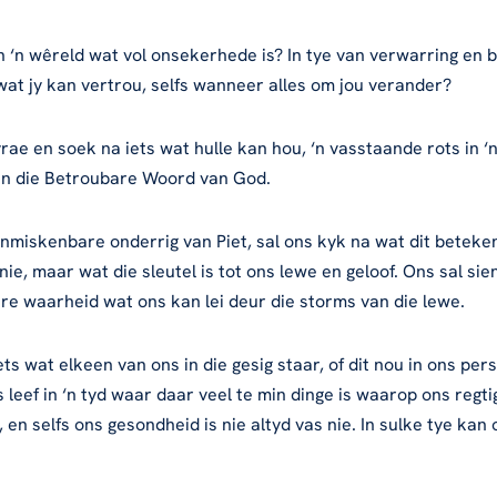
in ‘n wêreld wat vol onsekerhede is? In tye van verwarring en 
wat jy kan vertrou, selfs wanneer alles om jou verander?
ae en soek na iets wat hulle kan hou, ‘n vasstaande rots in ‘
in die Betroubare Woord van God.
 onmiskenbare onderrig van Piet, sal ons kyk na wat dit betek
ie, maar wat die sleutel is tot ons lewe en geloof. Ons sal sie
re waarheid wat ons kan lei deur die storms van die lewe.
ts wat elkeen van ons in die gesig staar, of dit nou in ons per
Ons leef in ‘n tyd waar daar veel te min dinge is waarop ons re
en selfs ons gesondheid is nie altyd vas nie. In sulke tye kan 