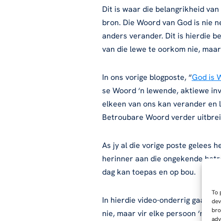
Dit is waar die belangrikheid van
bron. Die Woord van God is nie ne
anders verander. Dit is hierdie b
van die lewe te oorkom nie, maar 
In ons vorige blogposte, “
God is 
se Woord ‘n lewende, aktiewe inv
elkeen van ons kan verander en l
Betroubare Woord verder uitbrei
As jy al die vorige poste gelees h
herinner aan die ongekende betro
dag kan toepas en op bou.
To 
In hierdie video-onderrig gaan Pi
dev
bro
nie, maar vir elke persoon ‘n pad
adv