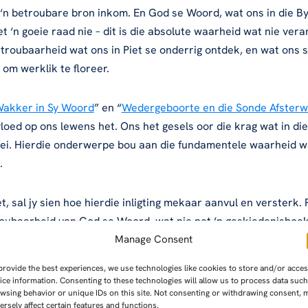
 ‘n betroubare bron inkom. En God se Woord, wat ons in die By
t ‘n goeie raad nie – dit is die absolute waarheid wat nie vera
etroubaarheid wat ons in Piet se onderrig ontdek, en wat ons s
om werklik te floreer.
Wakker in Sy Woord
” en “
Wedergeboorte en die Sonde Afster
loed op ons lewens het. Ons het gesels oor die krag wat in die
ei. Hierdie onderwerpe bou aan die fundamentele waarheid wat
.
et, sal jy sien hoe hierdie inligting mekaar aanvul en versterk.
ubaarheid van God se Woord, wat nie net ‘n geskiedenisboek i
Manage Consent
provide the best experiences, we use technologies like cookies to store and/or acce
et verder met die noodsaaklikheid van die Betroubare Woord en
ice information. Consenting to these technologies will allow us to process data such
wsing behavior or unique IDs on this site. Not consenting or withdrawing consent, 
 na ware vrede en geregtigheid is. Wat kan jy verwag om uit hie
ersely affect certain features and functions.