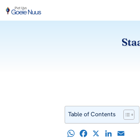
Skip
to
content
Sta
Table of Contents
W
F
X
Li
E